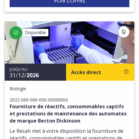
VOIR L'OFFRE
S'IN
Disponible
JUSQU'AU
Accès direct
31/12/
2026
Biologie
2022-069-000-000-00000000
Fourniture de réactifs, consommables captifs
et prestations de maintenance des automates
de marque Becton Dickinson
Le Resah met à votre disposition la fourniture de
réactifs, consommables captifs et prestations de