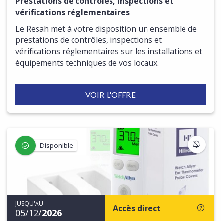
Prestations de contrôles, inspections et
vérifications réglementaires
Le Resah met à votre disposition un ensemble de
prestations de contrôles, inspections et
vérifications réglementaires sur les installations et
équipements techniques de vos locaux.
VOIR L'OFFRE
S'IN
Disponible
JUSQU'AU
Accès direct
05/12/
2026