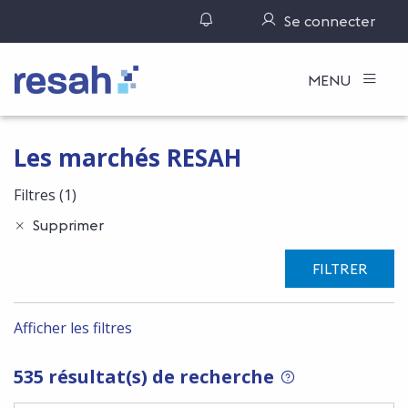
Gérer ses notifications
Se connecter
Logo Resah
MENU
Les marchés RESAH
Filtres
(1)
Supprimer
FILTRER
Afficher les filtres
535 résultat(s) de recherche
POUR RECHERCHER