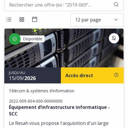
LAN
12 par page
AFFICHER LES RÉSULTATS EN LISTE
AFFICHER LES RÉSULTATS EN BLOCS
AFFICHER LES RÉSULTATS SOUS 
S'IN
Disponible
JUSQU'AU
Accès direct
15/09/
2026
Télécom & systèmes d'information
2022-009-004-000-00000000
Équipement d’infrastructure informatique -
SCC
Le Resah vous propose l'acquisition d'un large