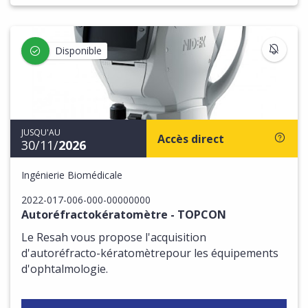
S'IN
Disponible
JUSQU'AU
Accès direct
30/11/
2026
Ingénierie Biomédicale
2022-017-006-000-00000000
Autoréfractokératomètre - TOPCON
Le Resah vous propose l'acquisition
d'autoréfracto-kératomètrepour les équipements
d'ophtalmologie.