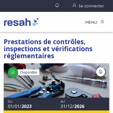
Gérer ses notifications
Se connecter
Logo Resah
MENU
Prestations de contrôles,
inspections et vérifications
réglementaires
S'IN
Disponible
DU
AU
01/01/
2023
31/12/
2026