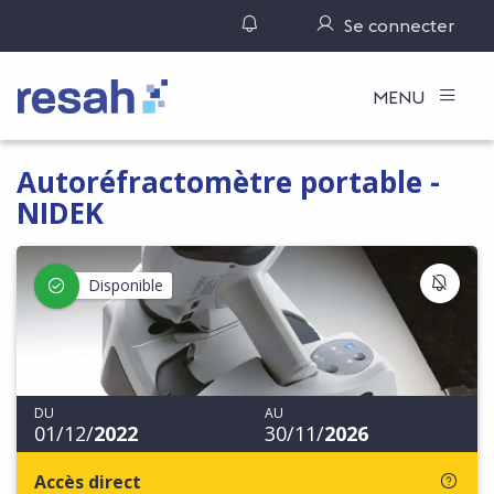
Gérer ses notifications
Se connecter
Logo Resah
MENU
Autoréfractomètre portable -
NIDEK
S'IN
Disponible
DU
AU
01/12/
2022
30/11/
2026
Accès direct