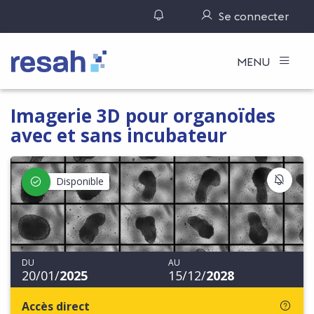
Gérer ses notifications
Se connecter
Logo Resah
MENU
Imagerie 3D pour organoïdes
avec et sans incubateur
S'IN
Disponible
DU
AU
20/01/
2025
15/12/
2028
Accès direct