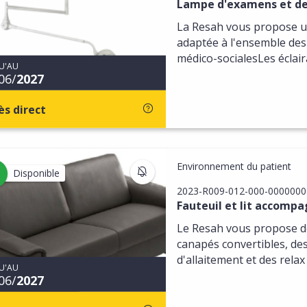
Lampe d'examens et de l
La Resah vous propose 
adaptée à l'ensemble des 
médico-socialesLes éclair
U'AU
06/
2027
ès direct
Environnement du patient
S'INSCRIRE AUX MISES À JOU
Disponible
2023-R009-012-000-0000000
Fauteuil et lit accom
Le Resah vous propose de
canapés convertibles, des 
d'allaitement et des relax 
U'AU
06/
2027