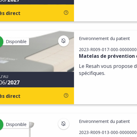
ès direct
Environnement du patient
S'INSCRIRE AUX MISES À JOU
Disponible
2023-R009-017-000-0000000
Matelas de prévention 
Le Resah vous propose de
spécifiques.
U'AU
06/
2027
ès direct
Environnement du patient
S'INSCRIRE AUX MISES À JOU
Disponible
2023-R009-013-000-0000000