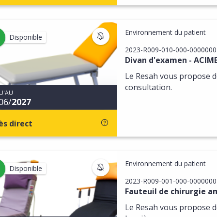
Environnement du patient
S'INSCRIRE AUX MISES À JOU
Disponible
2023-R009-010-000-0000000
Divan d'examen - ACIM
Le Resah vous propose de
consultation.
U'AU
06/
2027
ès direct
Environnement du patient
S'INSCRIRE AUX MISES À JOU
Disponible
2023-R009-001-000-0000000
Fauteuil de chirurgie a
Le Resah vous propose de