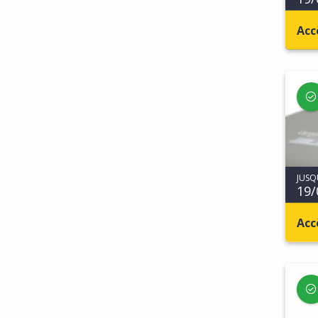
Acc
JUSQ
19/
Acc