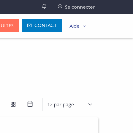
Gérer ses notifications
Se connecter
CONTACT
UITES
Aide
R PAR RÉFÉRENCE D'OFFRE OU N° DE MARCHÉ, INDIQUER L
 LA RECHERCHE
12 par page
FFICHER LES RÉSULTATS EN LISTE
AFFICHER LES RÉSULTATS EN BLOCS
AFFICHER LES RÉSULTATS SOUS FO
R DE CETTE OFFRE