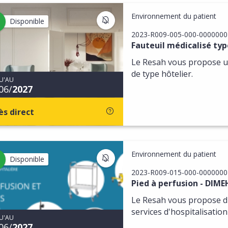
Environnement du patient
S'INSCRIRE AUX MISES À JOU
Disponible
2023-R009-005-000-0000000
Fauteuil médicalisé typ
Le Resah vous propose u
de type hôtelier.
U'AU
06/
2027
ès direct
Environnement du patient
S'INSCRIRE AUX MISES À JOU
Disponible
2023-R009-015-000-0000000
Pied à perfusion - DIM
Le Resah vous propose du
services d'hospitalisation
U'AU
06/
2027