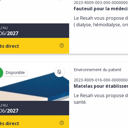
2023-R009-003-000-0000000
és
Fauteuil pour la médec
Le Resah vous propose de
( dialyse, hémodialyse, on
U'AU
06/
2027
ès direct
Environnement du patient
S'INSCRIRE AUX MISES À JOU
Disponible
2023-R009-016-000-0000000
Matelas pour établisse
Le Resah vous propose de
santé.
U'AU
06/
2027
ès direct