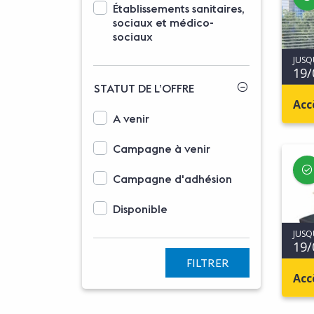
Établissements sanitaires,
sociaux et médico-
sociaux
JUSQ
19/
STATUT DE L’OFFRE
Acc
Options d'affichage des statuts
A venir
Campagne à venir
Campagne d'adhésion
Disponible
JUSQ
19/
FILTRER
Acc