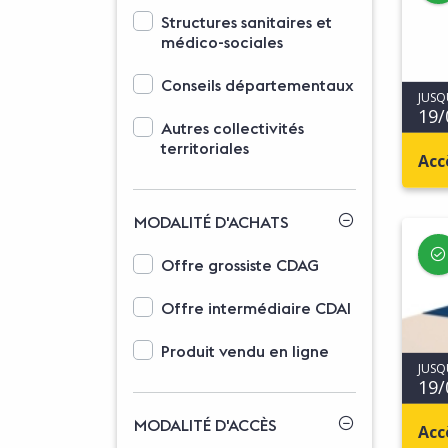
Options d'affichage des domaines d'activit
Structures sanitaires et
médico-sociales
Conseils départementaux
JUSQ
19/
Autres collectivités
territoriales
Acc
MODALITÉ D'ACHATS
Options d'affichage des typologies
Offre grossiste CDAG
Offre intermédiaire CDAI
Produit vendu en ligne
JUSQ
19/
MODALITÉ D'ACCÈS
Acc