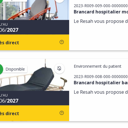
2023-R009-009-000-0000000
Brancard hospitalier mo
Le Resah vous propose de
U'AU
06/
2027
ès direct
Environnement du patient
S'INSCRIRE AUX MISES À JOU
Disponible
2023-R009-008-000-0000000
Brancard hospitalier b
Le Resah vous propose de
U'AU
06/
2027
ès direct