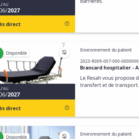
barrières.
U'AU
06/
2027
ès direct
Environnement du patient
S'INSCRIRE AUX MISES À JOU
Disponible
2023-R009-007-000-0000000
Brancard hospitalier -
Le Resah vous propose de
transfert et de transport.
U'AU
06/
2027
ès direct
Environnement du patient
S'INSCRIRE AUX MISES À JOU
Disponible