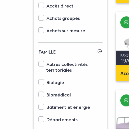
Options d'affichage des modalités d'accès
Accès direct
Achats groupés
Achats sur mesure
FAMILLE
JUSQ
19/
Options d'affichage des familles
Autres collectivités
territoriales
Acc
Biologie
Biomédical
Bâtiment et énergie
Départements