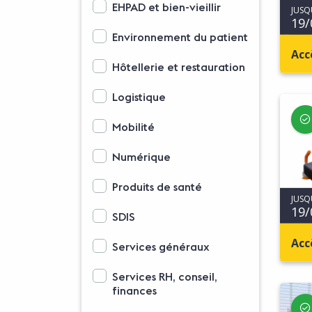
EHPAD et bien-vieillir
JUSQ
19/
Environnement du patient
Acc
Hôtellerie et restauration
Logistique
Mobilité
Numérique
Produits de santé
JUSQ
19/
SDIS
Acc
Services généraux
Services RH, conseil,
finances