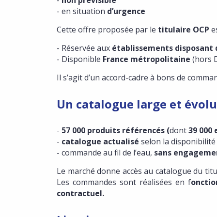
-
non prévisible
- en situation
d’urgence
Cette offre proposée par le
titulaire OCP
e
- Réservée aux
établissements disposant 
- Disponible
France métropolitaine
(hors
Il s’agit d’un accord-cadre à bons de comm
Un catalogue large et évolu
-
57 000 produits référencés (
dont
39 000 
-
catalogue actualisé
selon la disponibilit
- commande au fil de l’eau,
sans engageme
Le marché donne accès au catalogue du titul
Les commandes sont réalisées en f
onctio
contractuel.