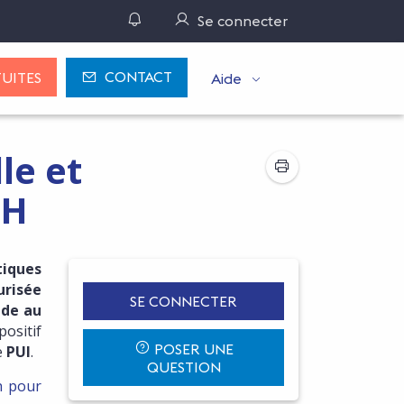
Gérer ses notifications
Se connecter
CONTACT
UITES
Aide
le et
PH
tiques
urisée
SE CONNECTER
de au
positif
POSER UNE
e
PUI
.
QUESTION
h pour