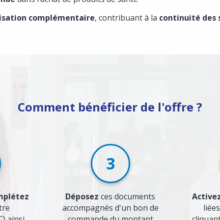
urisation complémentaire
, contribuant à la
continuité des 
Comment bénéficier de l'offre ?
3
mplétez
Déposez
ces documents
Activez
tre
accompagnés d'un bon de
liées
) ainsi
commande du montant
cliquan