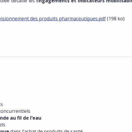
iée détaille les e
ngagements et indicateurs mobilisabl
visionnement des produits pharmaceutiques.pdf
(198 ko)
ts
oncurrentiels
e au fil de l’eau
els
nnue
dans l’achat de produits de santé