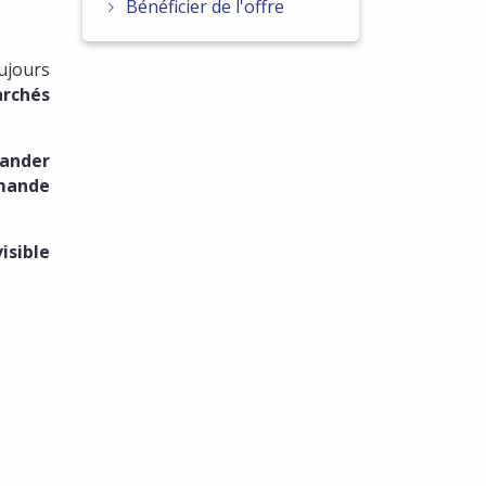
Bénéficier de l'offre
ujours
rchés
ander
mmande
isible