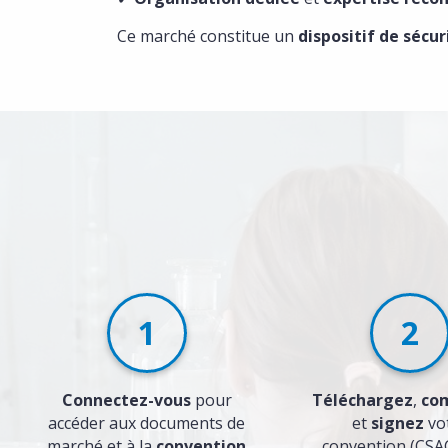
Ce marché constitue un
dispositif de séc
1
2
Connectez-vous
pour
Téléchargez
,
co
accéder aux documents de
et
signez
vo
marché et à la
convention
convention (CSAC