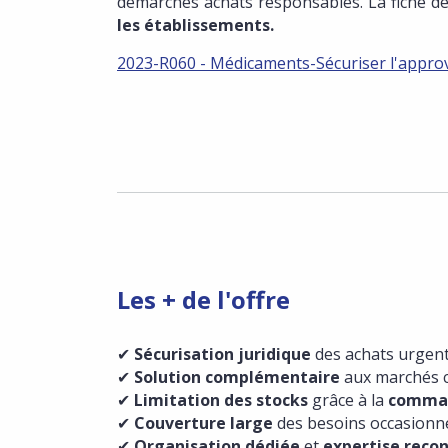
démarches achats responsables. La fiche déd
les établissements.
2023-R060 - Médicaments-Sécuriser l'appro
Les + de l'offre
✔
Sécurisation juridique
des achats urgen
✔
Solution complémentaire
aux marchés c
✔
Limitation des stocks
grâce à la
command
✔
Couverture large
des besoins occasionn
✔
Organisation dédiée
et
expertise reco