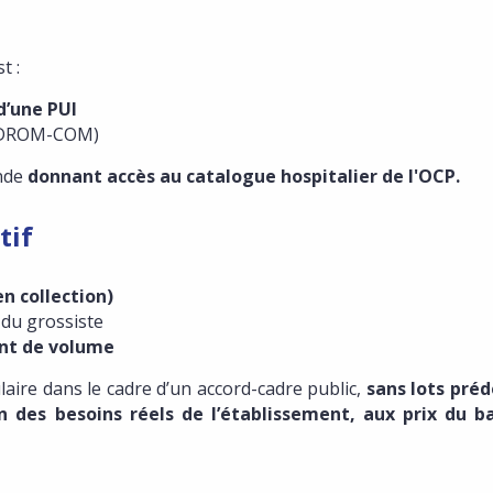
st :
d’une PUI
 DROM-COM)
ande
donnant accès au catalogue hospitalier de l'OCP.
tif
en collection)
é du grossiste
nt de volume
aire dans le cadre d’un accord-cadre public,
sans lots prédé
n des besoins réels de l’établissement, aux prix du 