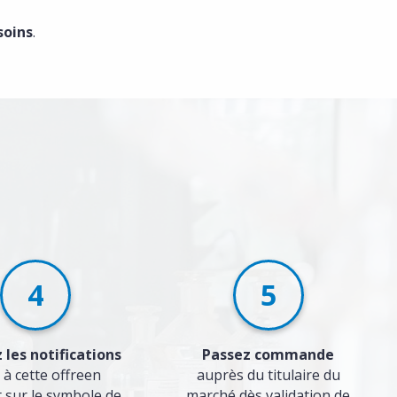
soins
.
4
5
 les notifications
Passez commande
 à cette offre
en
auprès du titulaire du
t sur le symbole de
marché dès validation de