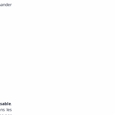
emander
nsable
.
ans les