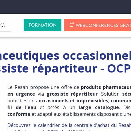
FORMATION
LANCER LA RECHERCHE
WEBCONFÉRENCES GRAT
ceutiques occasionnel
siste répartiteur - OC
Le Resah propose une offre de
produits pharmaceu
en urgence
via
grossiste répartiteur
. Solution
séc
NSCRIRE AUX MISES À JOUR DE CETTE OFFRE
pour besoins
occasionnels et imprévisibles
,
comman
fil de l’eau
et accès à un
large catalogue
. Dis
conforme
et adapté aux établissements disposant d’un
Découvrez le calendrier de la centrale d'achat du Resa