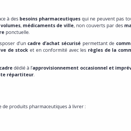
ace à des
besoins pharmaceutiques
qui ne peuvent pas to
s volumes
,
médicaments de ville
, non couverts par des
ma
re
ponctuelle.
disposer d’un
cadre d’achat sécurisé
permettant de
comm
ive de stock
et en conformité avec les
règles de la co
cadre
dédié à l’
approvisionnement occasionnel et imprév
ste répartiteur
.
 de produits pharmaceutiques à livrer :