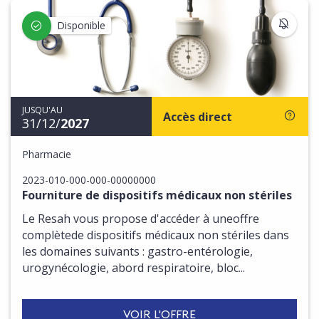
S'IN
Disponible
JUSQU'AU
Accès direct
31/12/
2027
Pharmacie
2023-010-000-000-00000000
Fourniture de dispositifs médicaux non stériles
Le Resah vous propose d'accéder à uneoffre
complètede dispositifs médicaux non stériles dans
les domaines suivants : gastro-entérologie,
urogynécologie, abord respiratoire, bloc...
VOIR L'OFFRE