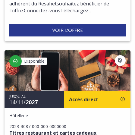
adhérent du Resahetsouhaitez bénéficier de
l'offre:Connectez-vousTéléchargez...
VOIR L'OFFRE
S'IN
Disponible
JUSQU'AU
Accès direct
14/11/
2027
Hôtellerie
2023-R087-000-000-0000000
Titres restaurant et cartes cadeaux