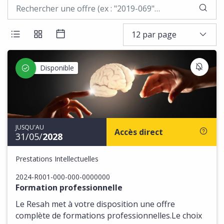
LAN
12 par page
AFFICHER LES RÉSULTATS EN LISTE
AFFICHER LES RÉSULTATS EN BLOCS
AFFICHER LES RÉSULTATS SOUS 
S'IN
Disponible
JUSQU'AU
Accès direct
31/05/
2028
Prestations Intellectuelles
2024-R001-000-000-0000000
Formation professionnelle
Le Resah met à votre disposition une offre
complète de formations professionnelles.Le choix