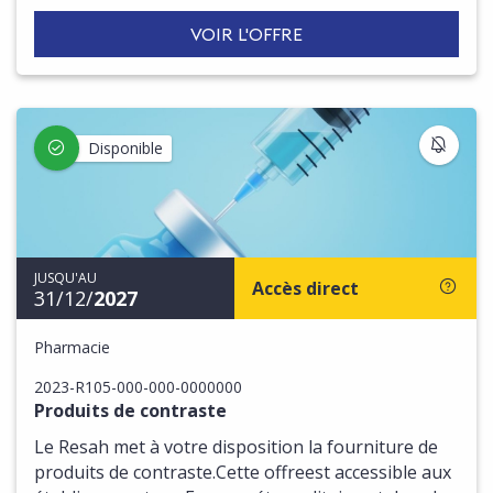
VOIR L'OFFRE
S'IN
Disponible
JUSQU'AU
Accès direct
31/12/
2027
Pharmacie
2023-R105-000-000-0000000
Produits de contraste
Le Resah met à votre disposition la fourniture de
produits de contraste.Cette offreest accessible aux