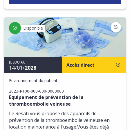
S'IN
Disponible
JUSQU'AU
Accès direct
14/01/
2028
Environnement du patient
2023-R106-000-000-0000000
Équipement de prévention de la
thromboembolie veineuse
Le Resah vous propose des appareils de
prévention de la thromboembolie veineuse en
location maintenance à l'usage.Vous êtes déjà