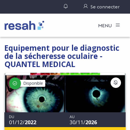
Gérer ses notifications
Se connecter
Logo Resah
MENU
Equipement pour le diagnostic
de la sécheresse oculaire -
QUANTEL MEDICAL
S'IN
Disponible
DU
AU
01/12/
2022
30/11/
2026