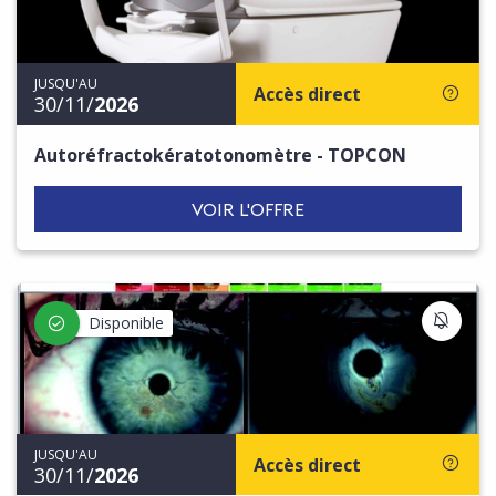
JUSQU'AU
Accès direct
30/11/
2026
Autoréfractokératotonomètre - TOPCON
VOIR L'OFFRE
S'IN
Disponible
JUSQU'AU
Accès direct
30/11/
2026