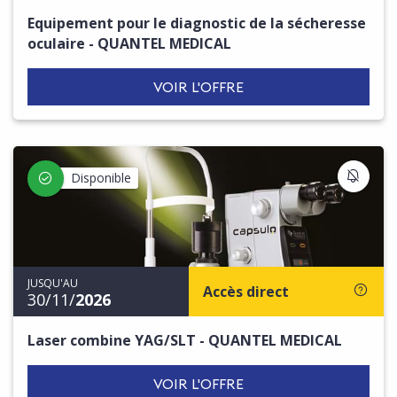
Equipement pour le diagnostic de la sécheresse
oculaire - QUANTEL MEDICAL
VOIR L'OFFRE
S'IN
Disponible
JUSQU'AU
Accès direct
30/11/
2026
Laser combine YAG/SLT - QUANTEL MEDICAL
VOIR L'OFFRE