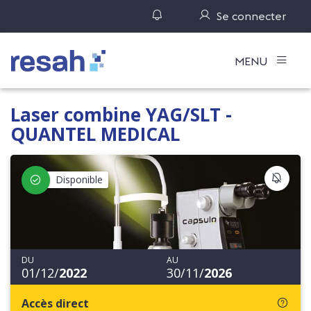
Gérer ses notifications
Se connecter
Logo Resah
MENU
Laser combine YAG/SLT -
QUANTEL MEDICAL
S'IN
Disponible
DU
AU
01/12/
2022
30/11/
2026
Accès direct