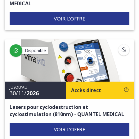
MEDICAL
VOIR L'OFFRE
S'IN
Disponible
JUSQU'AU
Accès direct
30/11/
2026
Lasers pour cyclodestruction et
cyclostimulation (810nm) - QUANTEL MEDICAL
VOIR L'OFFRE