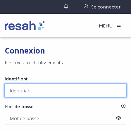
Gérer ses notifications
Se connecter
Logo Resah
MENU
Connexion
Réservé aux établissements
Identifiant
SI
Mot de passe
AFFIC