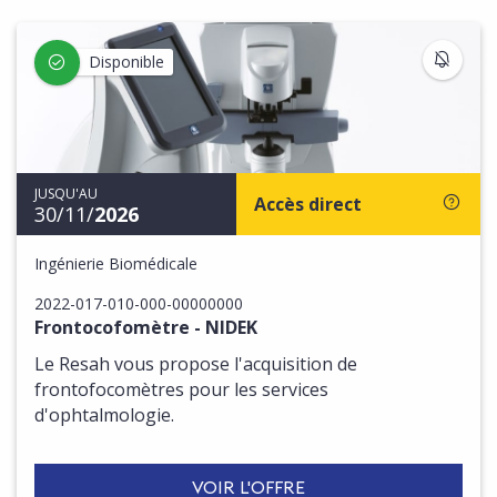
S'IN
Disponible
JUSQU'AU
Accès direct
30/11/
2026
Ingénierie Biomédicale
2022-017-010-000-00000000
Frontocofomètre - NIDEK
Le Resah vous propose l'acquisition de
frontofocomètres pour les services
d'ophtalmologie.
VOIR L'OFFRE