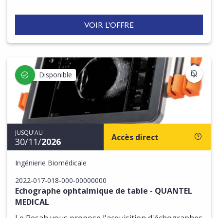
VOIR L'OFFRE
S'IN
Disponible
JUSQU'AU
Accès direct
30/11/
2026
Ingénierie Biomédicale
2022-017-018-000-00000000
Echographe ophtalmique de table - QUANTEL
MEDICAL