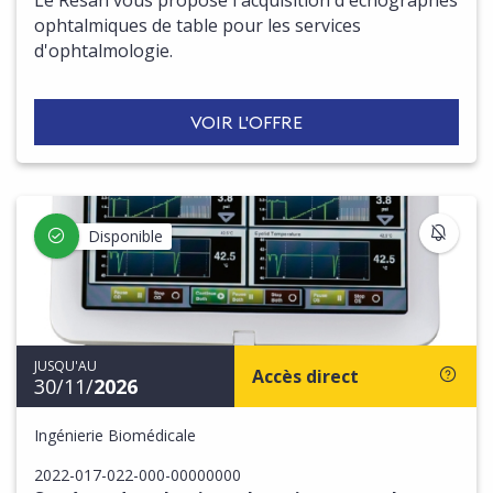
Le Resah vous propose l'acquisition d'échographes
ophtalmiques de table pour les services
d'ophtalmologie.
VOIR L'OFFRE
S'IN
Disponible
JUSQU'AU
Accès direct
30/11/
2026
Ingénierie Biomédicale
2022-017-022-000-00000000