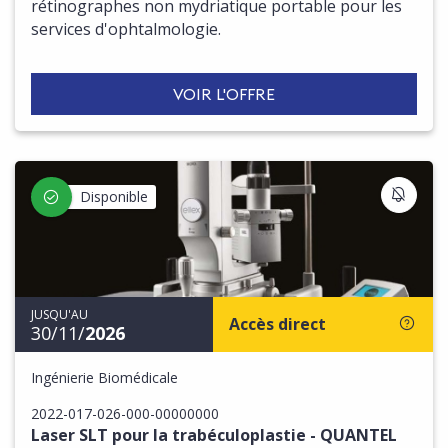
rétinographes non mydriatique portable pour les
services d'ophtalmologie.
VOIR L'OFFRE
S'IN
Disponible
JUSQU'AU
Accès direct
30/11/
2026
Ingénierie Biomédicale
2022-017-026-000-00000000
Laser SLT pour la trabéculoplastie - QUANTEL