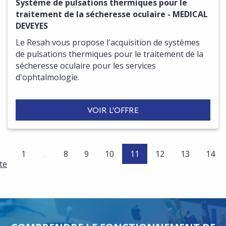
Système de pulsations thermiques pour le
traitement de la sécheresse oculaire - MEDICAL
DEVEYES
Le Resah vous propose l'acquisition de systèmes
de pulsations thermiques pour le traitement de la
sécheresse oculaire pour les services
d'ophtalmologie.
VOIR L'OFFRE
(current)
1
…
8
9
10
11
12
13
14
te