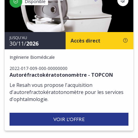
S'IN
Disponible
JUSQU'AU
Accès direct
30/11/
2026
Ingénierie Biomédicale
2022-017-009-000-00000000
Autoréfractokératotonomètre - TOPCON
Le Resah vous propose l'acquisition
d'autorefractokératotonomètre pour les services
d'ophtalmologie.
VOIR L'OFFRE