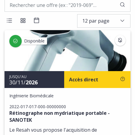
LAN
12 par page
AFFICHER LES RÉSULTATS EN LISTE
AFFICHER LES RÉSULTATS EN BLOCS
AFFICHER LES RÉSULTATS SOUS 
S'IN
Disponible
JUSQU'AU
Accès direct
30/11/
2026
Ingénierie Biomédicale
2022-017-017-000-00000000
Rétinographe non mydriatique portable -
SANOTEK
Le Resah vous propose l'acquisition de