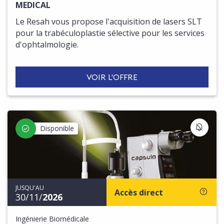
MEDICAL
Le Resah vous propose l'acquisition de lasers SLT
pour la trabéculoplastie sélective pour les services
d'ophtalmologie.
VOIR L'OFFRE
S'IN
Disponible
JUSQU'AU
Accès direct
30/11/
2026
Ingénierie Biomédicale