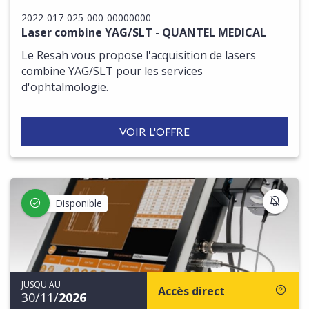
2022-017-025-000-00000000
Laser combine YAG/SLT - QUANTEL MEDICAL
Le Resah vous propose l'acquisition de lasers
combine YAG/SLT pour les services
d'ophtalmologie.
VOIR L'OFFRE
S'IN
Disponible
JUSQU'AU
Accès direct
30/11/
2026