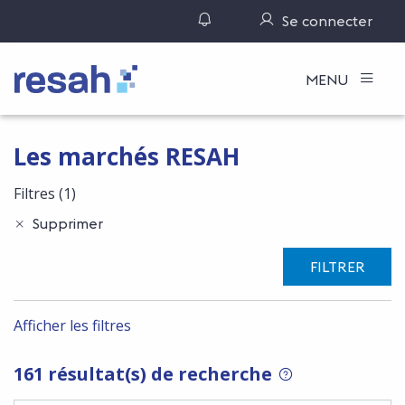
Gérer ses notifications
Se connecter
Logo Resah
MENU
Les marchés RESAH
Filtres
(1)
Supprimer
FILTRER
Afficher les filtres
161 résultat(s) de recherche
POUR RECHERCHER