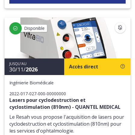
S'IN
Disponible
JUSQU'AU
Accès direct
30/11/
2026
Ingénierie Biomédicale
2022-017-027-000-00000000
Lasers pour cyclodestruction et
cyclostimulation (810nm) - QUANTEL MEDICAL
Le Resah vous propose l'acquisition de lasers pour
cyclodestruction et cyclostimulation (810nm) pour
les services d'ophtalmologie.