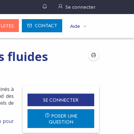
Gérer ses notifications
Se connecter
CONTACT
UITES
Aide
s fluides
inés à
nd des
SE CONNECTER
iels de
POSER UNE
h pour
QUESTION