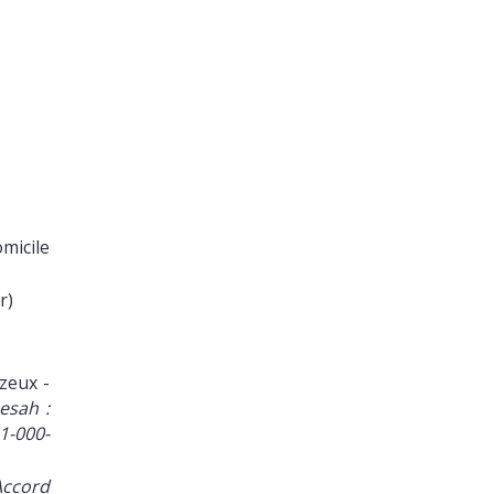
icile
r)
zeux -
esah :
1-000-
Accord