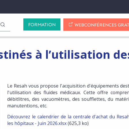
FORMATION
LANCER LA RECHERCHE
WEBCONFÉRENCES GRAT
inés à l’utilisation de
Le Resah vous propose l'acquisition d'équipements dest
l'utilisation des fluides médicaux. Cette offre compre
NSCRIRE AUX MISES À JOUR DE CETTE OFFRE
débitlitres, des vacuomètres, des soufflettes, du matér
manutentions, etc.
Découvrez le calendrier de la centrale d'achat du Resa
les hôpitaux - Juin 2026.xlsx
(625,3 ko)