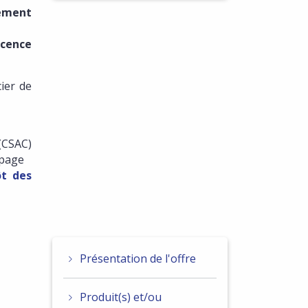
vement
icence
ier de
(CSAC)
 page
ôt des
Présentation de l'offre
Produit(s) et/ou