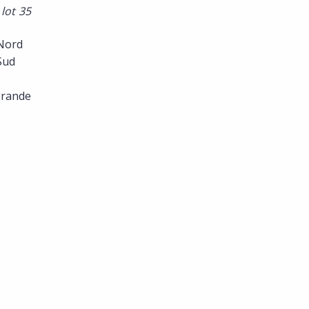
lot 35
 Nord
Sud
grande