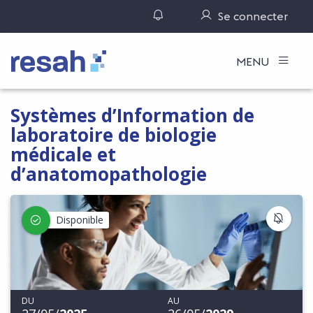
Gérer ses notifications
Se connecter
Logo Resah
MENU
Systèmes d’Information de
laboratoire de biologie
médicale et
d’anatomopathologie
S'IN
Disponible
DU
AU