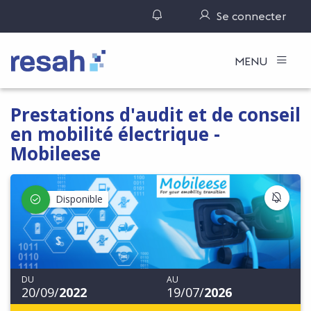
Gérer ses notifications
Se connecter
Logo Resah
MENU
Prestations d'audit et de conseil
en mobilité électrique -
Mobileese
S'IN
Disponible
DU
AU
20/09/
2022
19/07/
2026