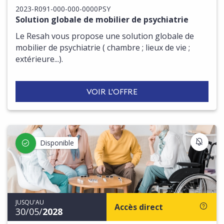
2023-R091-000-000-0000PSY
Solution globale de mobilier de psychiatrie
Le Resah vous propose une solution globale de
mobilier de psychiatrie ( chambre ; lieux de vie ;
extérieure...).
VOIR L'OFFRE
S'IN
Disponible
JUSQU'AU
Accès direct
30/05/
2028