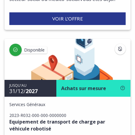
VOIR L'OFFRE
S'IN
Disponible
JUSQU'AU
Achats sur mesure
31/12/
2027
Services Généraux
2023-R032-000-000-0000000
Equipement de transport de charge par
véhicule robotisé