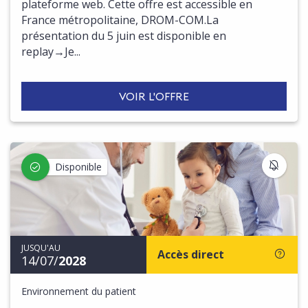
plateforme web. Cette offre est accessible en
France métropolitaine, DROM-COM.La
présentation du 5 juin est disponible en
replay→Je...
VOIR L'OFFRE
S'IN
Disponible
JUSQU'AU
Accès direct
14/07/
2028
Environnement du patient