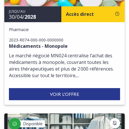
JUSQU'AU
Accès direct
30/04/
2028
Pharmacie
2023-R074-000-000-0000000
Médicaments - Monopole
Le marché négocié MN024 centralise l’achat des
médicaments à monopole, couvrant toutes les
aires thérapeutiques et plus de 2 000 références.
Accessible sur tout le territoire,...
VOIR L'OFFRE
S'IN
Disponible