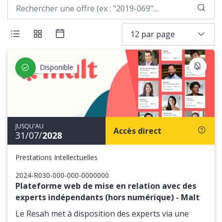
LAN
12 par page
AFFICHER LES RÉSULTATS EN LISTE
AFFICHER LES RÉSULTATS EN BLOCS
AFFICHER LES RÉSULTATS SOUS 
S'IN
Disponible
JUSQU'AU
Accès direct
31/07/
2028
Prestations Intellectuelles
2024-R030-000-000-0000000
Plateforme web de mise en relation avec des
experts indépendants (hors numérique) - Malt
Le Resah met à disposition des experts via une