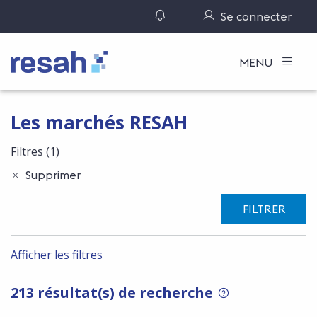
Gérer ses notifications
Se connecter
Logo Resah
MENU
Les marchés RESAH
Filtres
(1)
Supprimer
FILTRER
Afficher les filtres
213 résultat(s) de recherche
POUR RECHERCHER