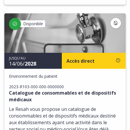
S'IN
Disponible
JUSQU'AU
Accès direct
14/06/
2028
Environnement du patient
2023-R103-000-000-0000000
Catalogue de consommables et de dispositifs
médicaux
Le Resah vous propose un catalogue de
consommables et de dispositifs médicaux destiné
aux établissements ayant une activité dans le
secteur social ou médico-social.Vous êtes déjà...