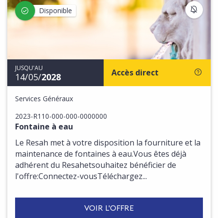
S'IN
Disponible
JUSQU'AU
Accès direct
14/05/
2028
Services Généraux
2023-R110-000-000-0000000
Fontaine à eau
Le Resah met à votre disposition la fourniture et la
maintenance de fontaines à eau.Vous êtes déjà
adhérent du Resahetsouhaitez bénéficier de
l'offre:Connectez-vousTéléchargez...
VOIR L'OFFRE