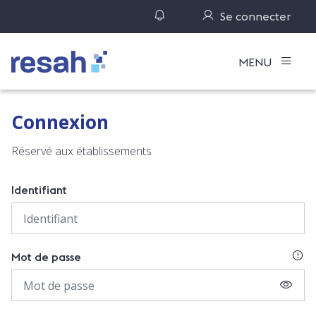
Gérer ses notifications
Se connecter
Logo Resah
MENU
Connexion
Réservé aux établissements
Identifiant
SI
Mot de passe
AFFIC