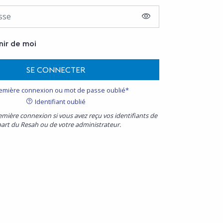
AFFICHER LE MOT D
nir de moi
SE CONNECTER
emière connexion ou mot de passe oublié*
Identifiant oublié
emière connexion si vous avez reçu vos identifiants de
part du Resah ou de votre administrateur.