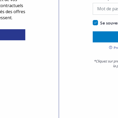
contractuels
és des offres
essent.
Se souve
Pr
*Cliquez sur pr
la 