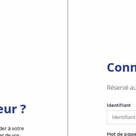
Conn
Réservé a
eur ?
Identifiant
der à votre
Mot de pass
et de vos