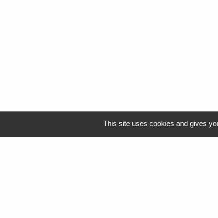
This site uses cookies and gives you
Logo Resah