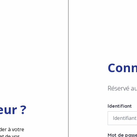
Conn
Réservé a
eur ?
Identifiant
der à votre
Mot de pass
et de vos