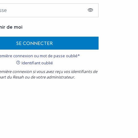
AFFICHER LE MOT D
nir de moi
SE CONNECTER
emière connexion ou mot de passe oublié*
Identifiant oublié
emière connexion si vous avez reçu vos identifiants de
part du Resah ou de votre administrateur.