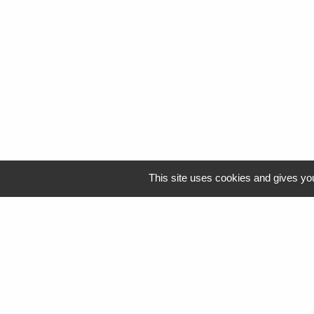
This site uses cookies and gives you
Logo Resah