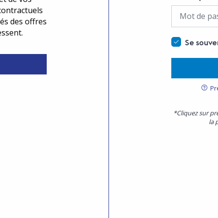
contractuels
és des offres
essent.
Se souve
Pr
*Cliquez sur pr
la 