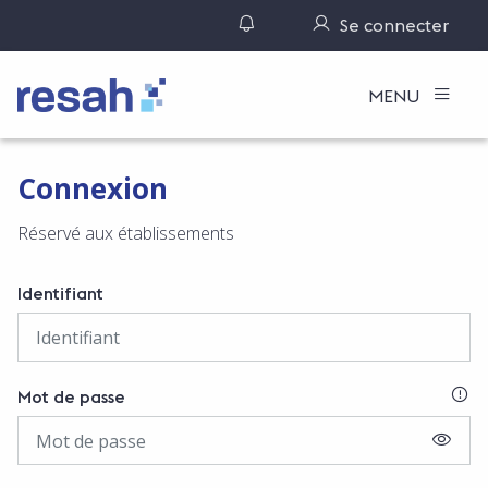
Gérer ses notifications
Se connecter
Logo Resah
MENU
Connexion
Réservé aux établissements
Identifiant
SI
Mot de passe
AFFIC