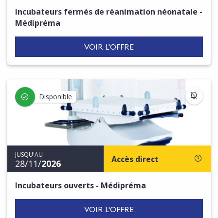
Incubateurs fermés de réanimation néonatale -
Médipréma
VOIR L'OFFRE
S'IN
Disponible
JUSQU'AU
Accès direct
28/11/
2026
Incubateurs ouverts - Médipréma
VOIR L'OFFRE