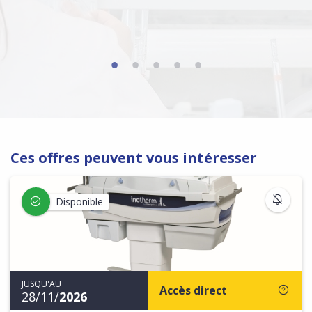
Ces offres peuvent vous intéresser
S'IN
Disponible
JUSQU'AU
Accès direct
28/11/
2026