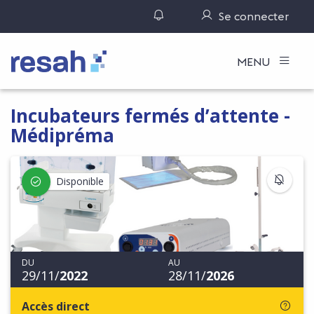
Gérer ses notifications
Se connecter
Logo Resah
MENU
Incubateurs fermés d’attente -
Médipréma
S'IN
Disponible
DU
AU
29/11/
2022
28/11/
2026
Accès direct