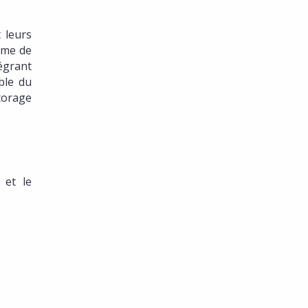
 leurs
ème de
tégrant
ble du
torage
 et le