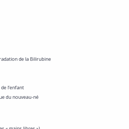
adation de la Bilirubine
de l’enfant
que du nouveau-né
es « mains libres »)