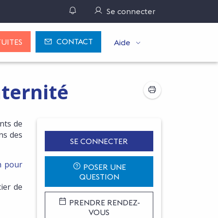
Gérer ses notifications
Se connecter
CONTACT
UITES
Aide
ternité
nts de
ns des
SE CONNECTER
h pour
POSER UNE
QUESTION
ier de
PRENDRE RENDEZ-
VOUS