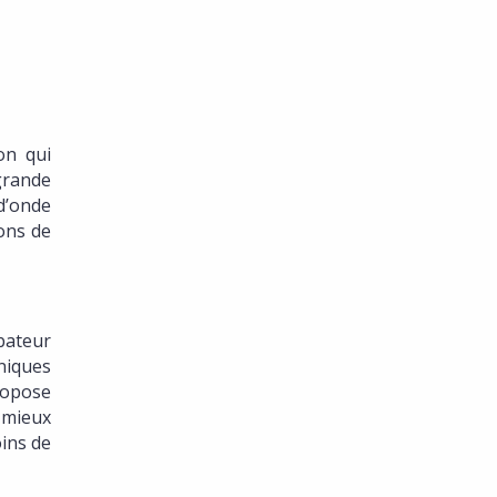
on qui
 grande
 d’onde
ions de
ubateur
niques
ropose
 mieux
oins de