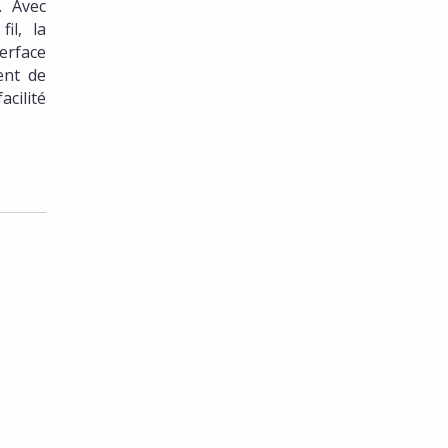
. Avec
il, la
erface
ent de
acilité