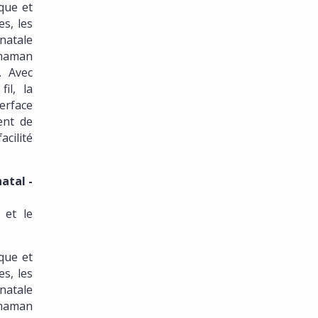
que et
es, les
natale
 maman
. Avec
il, la
erface
ent de
acilité
atal -
 et le
que et
es, les
natale
 maman