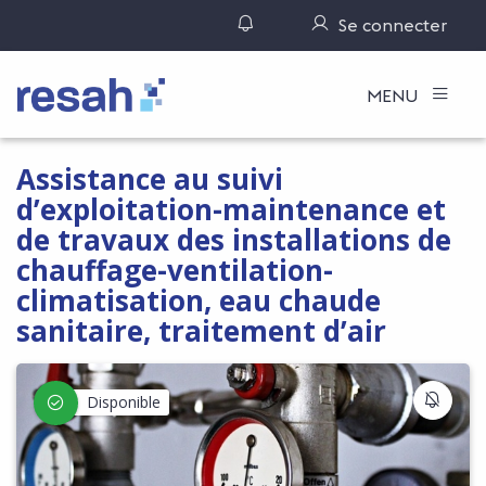
Gérer ses notifications
Se connecter
Logo Resah
MENU
Assistance au suivi
d’exploitation-maintenance et
de travaux des installations de
chauffage-ventilation-
climatisation, eau chaude
sanitaire, traitement d’air
S'IN
Disponible