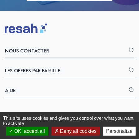
Logo Resah
NOUS CONTACTER
LES OFFRES PAR FAMILLE
AIDE
© Copyright 2026 - Resah tous droits réservés -
This site uses cookies and gives you control over what you want
Mentions légales et politique de confidentialité
-
CGU
-
to activate
CGV
OK, accept all
Deny all cookies
Personalize