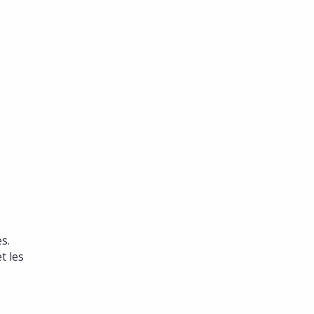
s.
t les