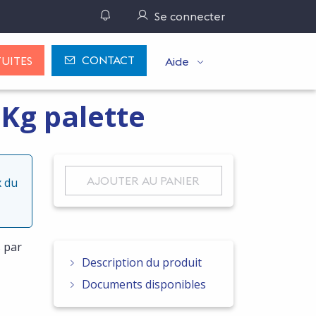
Gérer ses notifications
Se connecter
CONTACT
UITES
Aide
Kg palette
AJOUTER AU PANIER
x du
s par
Description du produit
Documents disponibles