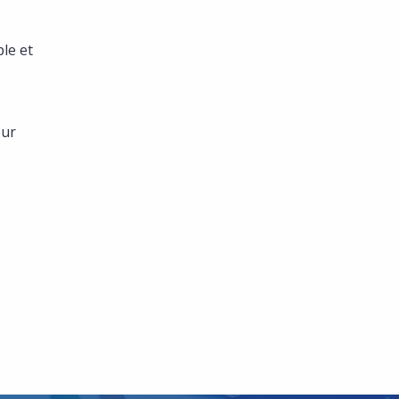
le et
eur