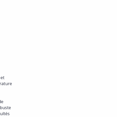
 et
érature
de
obuste
cultés