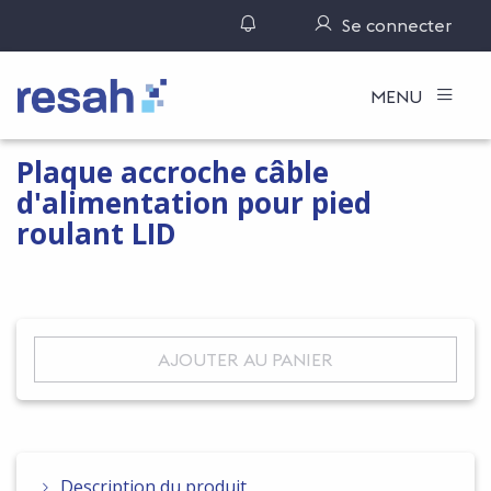
Gérer ses notifications
Se connecter
Logo Resah
MENU
Plaque accroche câble
d'alimentation pour pied
roulant LID
AJOUTER AU PANIER
Description du produit