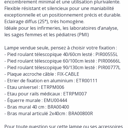
encombrement minimal et une utilisation plurivalente.
Flexible résistant et silencieux pour une maniabilité
exceptionnelle et un positionnement précis et durable.
Eclairage diffus (25°), très homogène.
Idéale pour les infirmeries, les laboratoires d’analyse,
les sages femmes et les pédiatres (PMI)
Lampe vendue seule, pensez à choisir votre fixation :
- Pied roulant télescopique 40/60cm lesté : PIR00555L
- Pied roulant télescopique 60/100cm lesté : PIR00666L
- Pied roulant télescopique 90/130cm lesté : PIR00777L
- Plaque accroche câble : FIX-CABLE
- Etrier de fixation en aluminium : ETR00111
- Etau universel : ETRPM006
- Etau pour rails médicaux : ETRPM007
- Équerre murale : EMU00444
- Bras mural 40 cm : BRA00400
- Bras mural articulé 2x40cm : BRA00800R
Pour toute question sur cette lampe ou ses accessoires