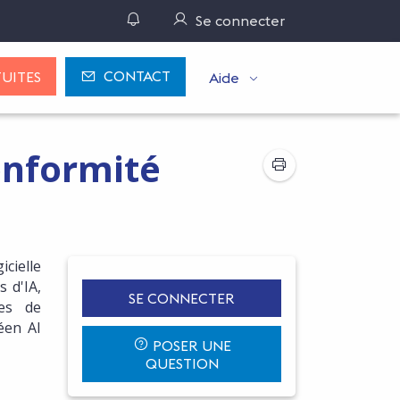
Gérer ses notifications
Se connecter
CONTACT
UITES
Aide
conformité
cielle
 d'IA,
SE CONNECTER
ges de
péen AI
POSER UNE
QUESTION