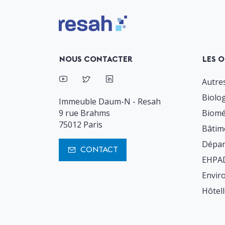
Logo Resah
NOUS CONTACTER
LES O
Autres
Biolo
Immeuble Daum-N - Resah
9 rue Brahms
Biomé
75012 Paris
Bâtim
Dépar
CONTACT
EHPAD 
Envir
Hôtell