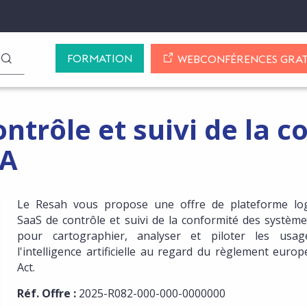
FORMATION
LANCER LA RECHERCHE
WEBCONFÉRENCES GRAT
ntrôle et suivi de la 
IA
Le Resah vous propose une offre de plateforme logi
SaaS de contrôle et suivi de la conformité des systèmes
NSCRIRE AUX MISES À JOUR DE CETTE OFFRE
pour cartographier, analyser et piloter les usa
l'intelligence artificielle au regard du règlement euro
Act.
Réf. Offre :
2025-R082-000-000-0000000