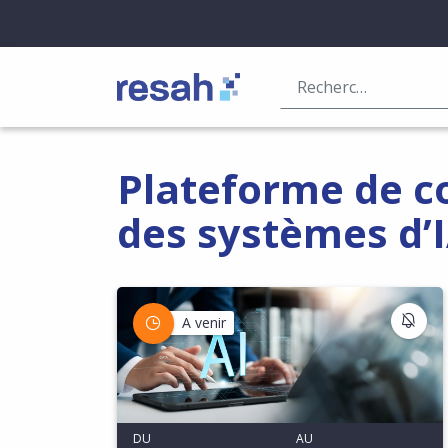
Logo Resah
Plateforme de co
des systèmes d’
S'I
A venir
DU
AU