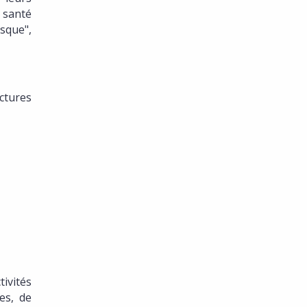
 santé
sque",
ctures
ivités
es, de