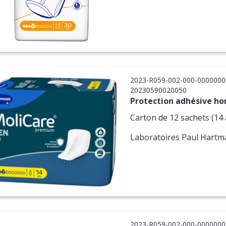
2023-R059-002-000-0000000
20230590020050
Protection adhésive h
Carton de 12 sachets (14 a
Laboratoires Paul Hart
2023-R059-002-000-0000000