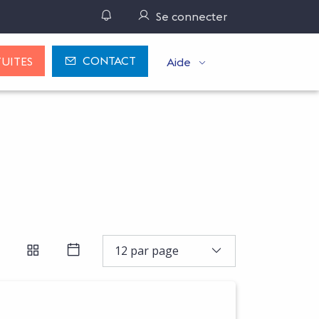
Gérer ses notifications
Se connecter
CONTACT
UITES
Aide
PAR RÉFÉRENCE D'OFFRE OU N° DE MARCHÉ, INDIQUER LE
 LA RECHERCHE
12 par page
FFICHER LES RÉSULTATS EN LISTE
AFFICHER LES RÉSULTATS EN BLOCS
AFFICHER LES RÉSULTATS SOUS FO