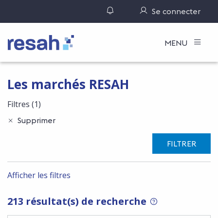
Gérer ses notifications
Se connecter
Logo Resah
MENU
Les marchés RESAH
Filtres
(1)
Supprimer
FILTRER
Afficher les filtres
213 résultat(s) de recherche
POUR RECHERCHER