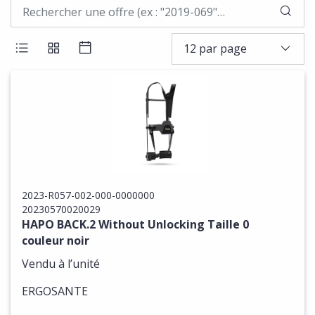
LAN
12 par page
AFFICHER LES RÉSULTATS EN LISTE
AFFICHER LES RÉSULTATS EN BLOCS
AFFICHER LES RÉSULTATS SOUS 
2023-R057-002-000-0000000
20230570020029
HAPO BACK.2 Without Unlocking Taille 0
couleur noir
Vendu à l’unité
ERGOSANTE