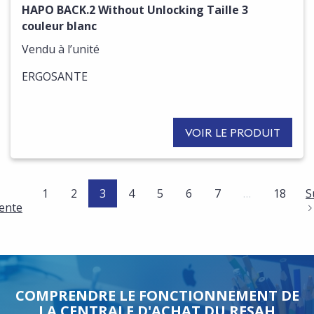
HAPO BACK.2 Without Unlocking Taille 3
couleur blanc
Vendu à l’unité
ERGOSANTE
VOIR LE PRODUIT
(current)
1
2
3
4
5
6
7
…
18
S
ente
COMPRENDRE LE FONCTIONNEMENT DE
LA CENTRALE D'ACHAT DU RESAH