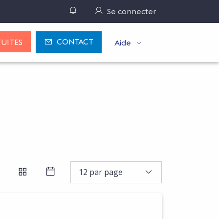
Gérer ses notifications
Se connecter
CONTACT
UITES
Aide
PAR RÉFÉRENCE D'OFFRE OU N° DE MARCHÉ, INDIQUER LE
 LA RECHERCHE
12 par page
FFICHER LES RÉSULTATS EN LISTE
AFFICHER LES RÉSULTATS EN BLOCS
AFFICHER LES RÉSULTATS SOUS FO