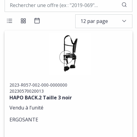
LAN
12 par page
AFFICHER LES RÉSULTATS EN LISTE
AFFICHER LES RÉSULTATS EN BLOCS
AFFICHER LES RÉSULTATS SOUS 
2023-R057-002-000-0000000
20230570020013
HAPO BACK.2 Taille 3 noir
Vendu à l’unité
ERGOSANTE