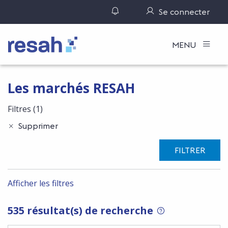
Gérer ses notifications
Se connecter
Logo Resah
MENU
Les marchés RESAH
Filtres
(1)
Supprimer
FILTRER
Afficher les filtres
535 résultat(s) de recherche
POUR RECHERCHER