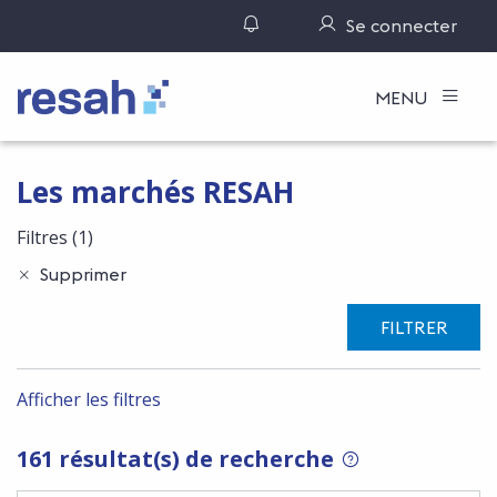
Gérer ses notifications
Se connecter
Logo Resah
MENU
Les marchés RESAH
Filtres
(1)
Supprimer
FILTRER
Afficher les filtres
161 résultat(s) de recherche
POUR RECHERCHER