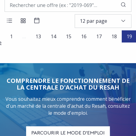
LAN
12 par page
AFFICHER LES RÉSULTATS EN LISTE
AFFICHER LES RÉSULTATS EN BLOCS
AFFICHER LES RÉSULTATS SOUS 
(
1
…
13
14
15
16
17
18
19
e
COMPRENDRE LE FONCTIONNEMENT DE
LA CENTRALE D'ACHAT DU RESAH
Vous souhaitez mieux comprendre comment bénéficier
d'un marché de la centrale d'achat du Resah, consultez
le mode d'emploi.
PARCOURIR LE MODE D'EMPLOI