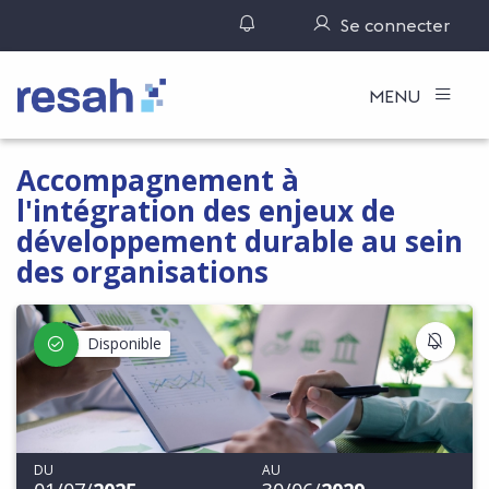
Gérer ses notifications
Se connecter
Logo Resah
MENU
Accompagnement à
l'intégration des enjeux de
développement durable au sein
des organisations
S'IN
Disponible
DU
AU