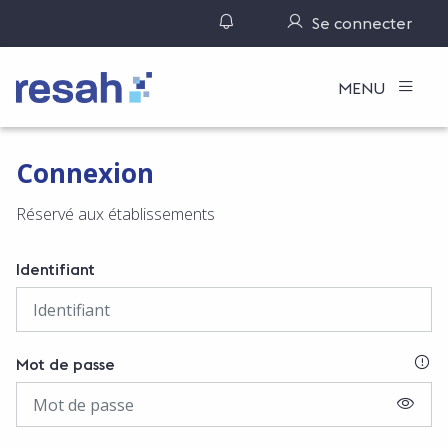
Gérer ses notifications
Se connecter
Logo Resah
MENU
Connexion
Réservé aux établissements
Identifiant
SI
Mot de passe
AFFIC