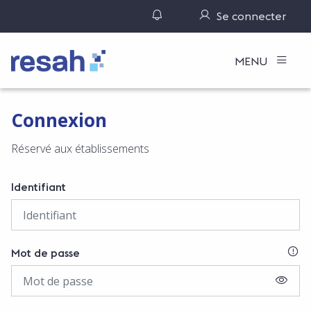
Gérer ses notifications
Se connecter
Logo Resah
MENU
Connexion
Réservé aux établissements
Identifiant
SI
Mot de passe
AFFIC