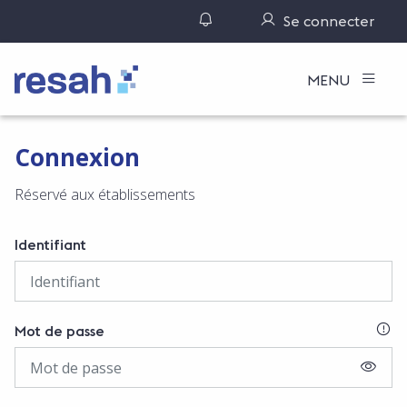
Gérer ses notifications
Se connecter
Logo Resah
MENU
Connexion
Réservé aux établissements
Identifiant
SI
Mot de passe
AFFIC