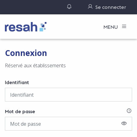
Gérer ses notifications
Se connecter
Logo Resah
MENU
Connexion
Réservé aux établissements
Identifiant
SI
Mot de passe
AFFIC