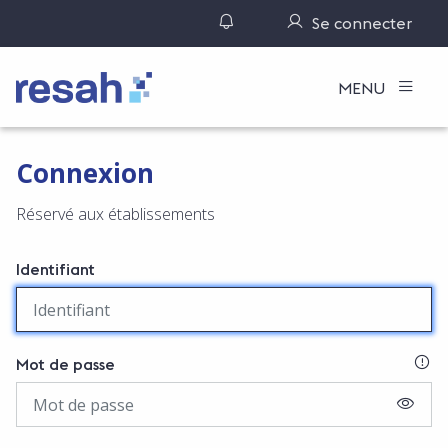
Gérer ses notifications
Se connecter
Logo Resah
MENU
Connexion
Réservé aux établissements
Identifiant
SI
Mot de passe
AFFIC