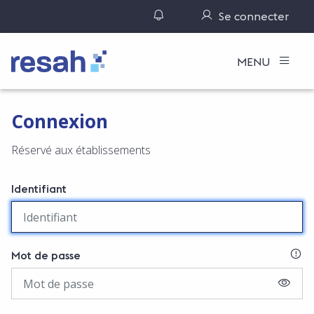
Gérer ses notifications
Se connecter
Logo Resah
MENU
Connexion
Réservé aux établissements
Identifiant
SI
Mot de passe
AFFIC