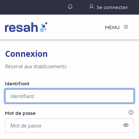
Gérer ses notifications
Se connecter
Logo Resah
MENU
Connexion
Réservé aux établissements
Identifiant
SI
Mot de passe
AFFIC