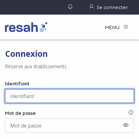
Gérer ses notifications
Se connecter
Logo Resah
MENU
Connexion
Réservé aux établissements
Identifiant
SI
Mot de passe
AFFIC