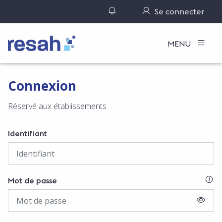
Gérer ses notifications
Se connecter
Logo Resah
MENU
Connexion
Réservé aux établissements
Identifiant
SI
Mot de passe
AFFIC