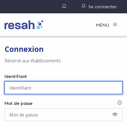
Gérer ses notifications
Se connecter
Logo Resah
MENU
Connexion
Réservé aux établissements
Identifiant
SI
Mot de passe
AFFIC