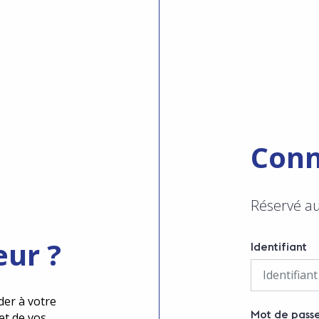
Conn
Réservé a
eur ?
Identifiant
der à votre
Mot de pass
et de vos