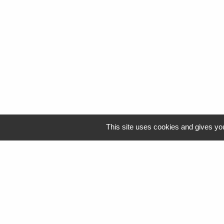
This site uses cookies and gives you
Logo Resah