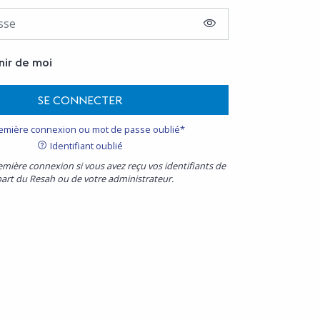
AFFICHER LE MOT D
nir de moi
SE CONNECTER
emière connexion ou mot de passe oublié*
Identifiant oublié
emière connexion si vous avez reçu vos identifiants de
part du Resah ou de votre administrateur.