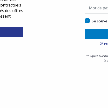
contractuels
és des offres
essent.
Se souve
Pr
*Cliquez sur pr
la 