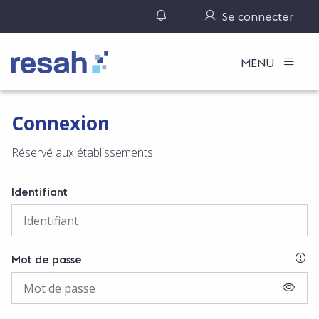
Gérer ses notifications
Se connecter
Logo Resah
MENU
Connexion
Réservé aux établissements
Identifiant
SI
Mot de passe
AFFIC