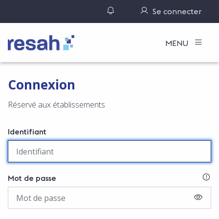
Gérer ses notifications
Se connecter
Logo Resah
MENU
Connexion
Réservé aux établissements
Identifiant
SI
Mot de passe
AFFIC