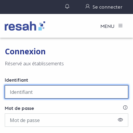
Gérer ses notifications
Se connecter
Logo Resah
MENU
Connexion
Réservé aux établissements
Identifiant
SI
Mot de passe
AFFIC