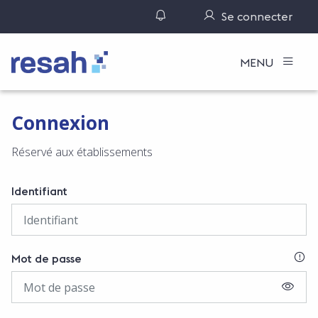
Gérer ses notifications
Se connecter
Logo Resah
MENU
Connexion
Réservé aux établissements
Identifiant
SI
Mot de passe
AFFIC