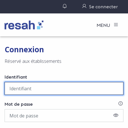
Gérer ses notifications
Se connecter
Logo Resah
MENU
Connexion
Réservé aux établissements
Identifiant
SI
Mot de passe
AFFIC